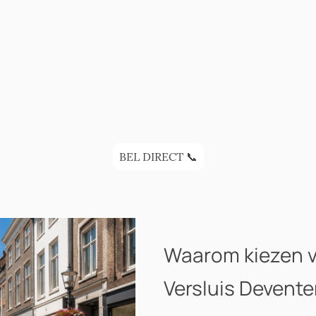
 per dag en 7 dagen ber
utel kwijt, afgebroken of heeft u een inbraak ge
BEL DIRECT 📞
Waarom kiezen 
Versluis Devente