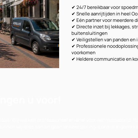
✔ 24/7 bereikbaar voor spoedm
✔ Snelle aanrijtijden in heel 
✔ Eén partner voor meerdere d
✔ Directe inzet bij lekkages, 
buitensluitingen
✔ Veiligstellen van panden en i
✔ Professionele noodoplossin
voorkomen
✔ Heldere communicatie en kor
ingen u voor!
iteit! Wij werken professioneel en snel voor een mooie prijs. 
unnen wij alles aan en geen enkele storing is ons te ingewikke