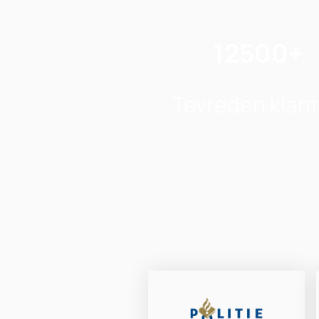
12500+
Tevreden klan