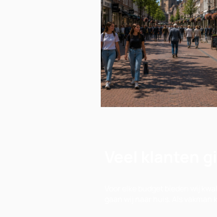
Veel klanten g
Voor elke budget bieden wij kwal
gaan wij naar huis. Als vakman k