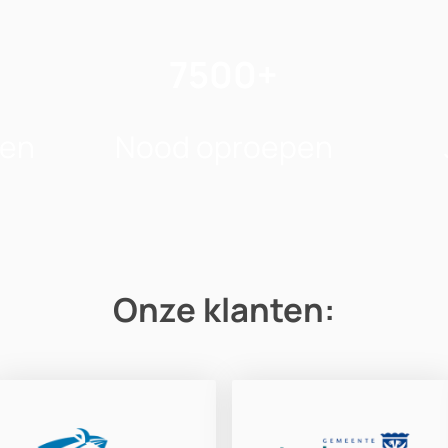
7500+
ten
Nood oproepen
Onze klanten: