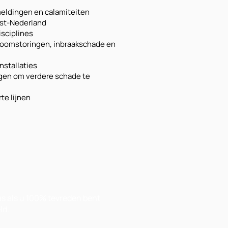
eldingen en calamiteiten
Oost-Nederland
isciplines
stroomstoringen, inbraakschade en
nstallaties
gen om verdere schade te
te lijnen
Pas als u 100% tevreden bent
ld.