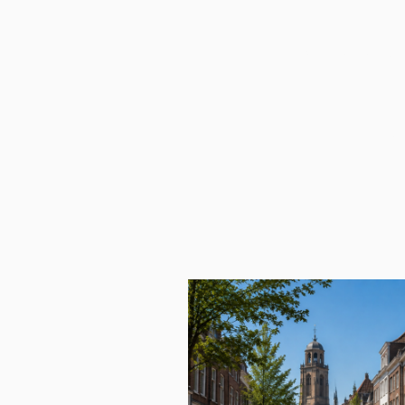
24 uur
Sle