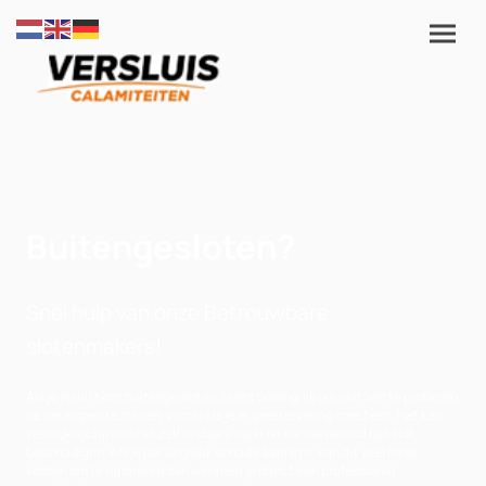
Buitengesloten?
Snel hulp van onze Betrouwbare
slotenmakers!
Als je jezelf hebt buitengesloten, is het belangrijk om niet zelf te proberen
de deur open te maken, vooral als je er geen ervaring mee hebt. Het kan
verleidelijk zijn om het zelf te doen, maar dit kan de deur of het slot
beschadigen. Als je per ongeluk schade aanricht, kan dit veel meer
kosten om te repareren dan wanneer je direct een professional