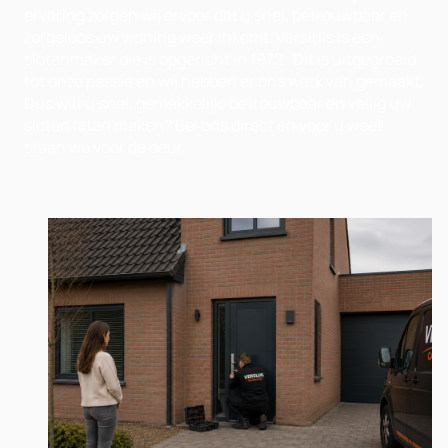
ervaring zorgen wij ervoor dat u snel, betrouwbaar en
zorgeloos uw woning weer inkomt. Versluis is een
slotenmaker die is opgericht in 1972. Dit is uitgegroeid
tot onze passie en wij hebben er ons werk van gemaakt.
Dus wilt u snel, gemakkelijk, betrouwbaar en veilig uw
sloten laten maken? Bel ons direct en voor u weet
staan we voor de deur.