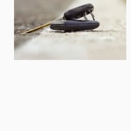
Sloten Repareren
Is uw slot kapot geraakt. Of is uw sleutel in het slot
afgebroken? Wij zorgen ervoor dat u zo snel mogelijk
uw woning weer kan betreden. De specialist bekijkt