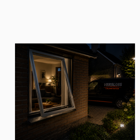
Wij vinden het altijd vervelend om te horen dat er bij u is ingebroken. Heeft
u nog schade aan het slot of is het slot kapot? Maakt u zich geen zorgen,
Versluis repareert binnen een mum van tijd uw slot. Vraag onze specialist
voor de opties voor een veiliger slot. Wij hebben namelijk een groot
assortiment aan anti-inbraak sloten.