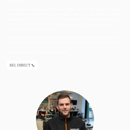
inschakelt.
Een ondeskundige poging kan ervoor zorgen dat het slot niet meer goed
werkt of dat de deur ernstig beschadigd raakt, wat vaak leidt tot hogere
reparatiekosten. Het is dus beter om een professionele slotenmaker in te
schakelen die weet wat hij doet en ervoor zorgt dat je deur veilig en
zonder schade wordt geopend.
Versluis Sleutelservice is het bedrijf dat je snel kan helpen, waar je ook
bent in de provincie Overijssel. Wij zijn 24/7 bereikbaar en zorgen ervoor
dat we binnen 30 minuten bij je zijn om je probleem op te lossen, zonder
dat je extra kosten maakt door schade.
BEL DIRECT 📞