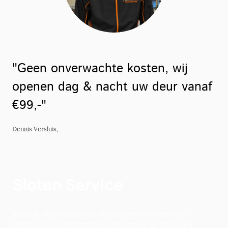
"Geen onverwachte kosten, wij
openen dag & nacht uw deur vanaf
€99,-"
Dennis Versluis,
Sloten Service
Versluis Sleutelservice is jouw professionele en
betrouwbare slotenmaker. Met maar liefst 50 jaar