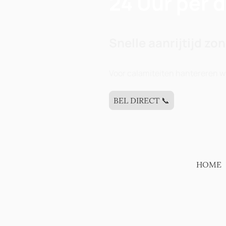
24 Uur per 
Snelle aanrijtijd zo
Voor calamiteiten hantereren wi
BEL DIRECT 📞
HOME