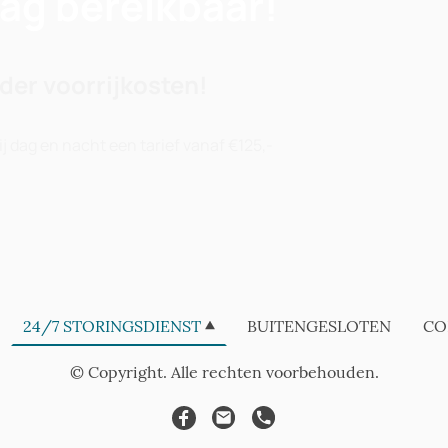
dag bereikbaar!
nder voorrijkosten!
j dag en nacht een tarief vanaf €125,-
24/7 STORINGSDIENST
BUITENGESLOTEN
CO
© Copyright. Alle rechten voorbehouden.