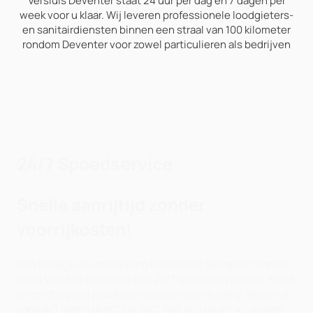
Versluis Deventer staat 24 uur per dag en 7 dagen per
week voor u klaar. Wij leveren professionele loodgieters-
en sanitairdiensten binnen een straal van 100 kilometer
rondom Deventer voor zowel particulieren als bedrijven
24/7 Spoedservice
Snelle aanrijtijd zonder
voorrijkosten!
Een lekkage of verstopping komt nooit gelegen. Daarom
biedt Versluis Deventer een 24/7 spoedservice aan. Heeft
u een dringend probleem met uw waterleiding, afvoer of
sanitair? Neem direct contact met ons op en wij zorgen