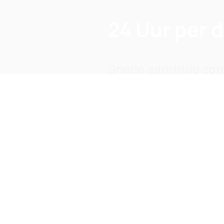
24 Uur per 
Snelle aanrijtijd zo
Voor calamiteiten hantereren wi
BEL DIRECT 📞
HOME