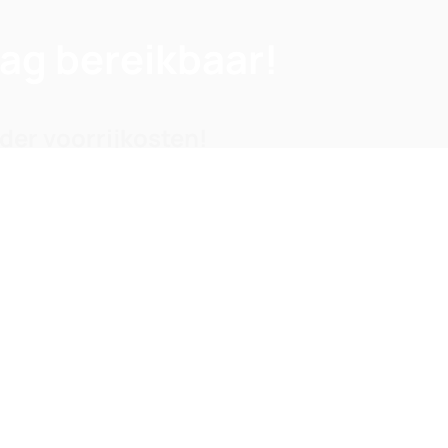
dag bereikbaar!
nder voorrijkosten!
j dag en nacht een tarief vanaf €125,-
24/7 STORINGSDIENST
BUITENGESLOTEN
CO
© Copyright. Alle rechten voorbehouden.