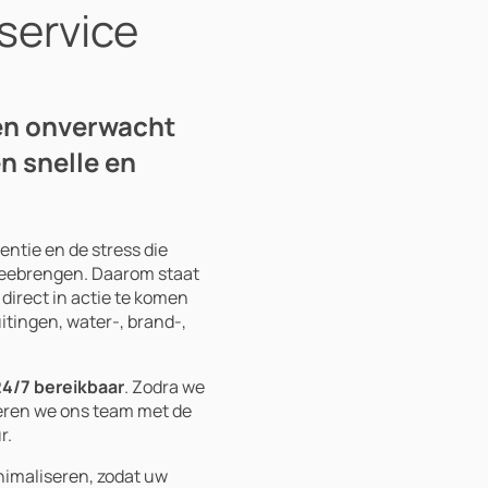
service
en onverwacht
n snelle en
entie en de stress die
 meebrengen. Daarom staat
 direct in actie te komen
uitingen, water-, brand-,
24/7 bereikbaar
. Zodra we
eren we ons team met de
r.
nimaliseren, zodat uw